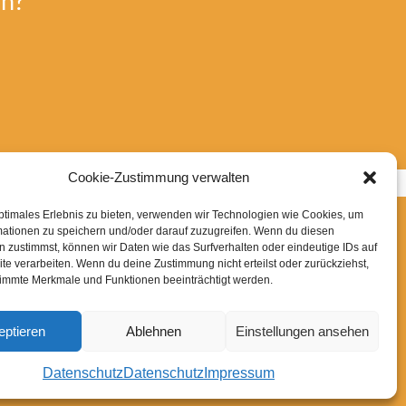
en?
Cookie-Zustimmung verwalten
ptimales Erlebnis zu bieten, verwenden wir Technologien wie Cookies, um
mationen zu speichern und/oder darauf zuzugreifen. Wenn du diesen
 zustimmst, können wir Daten wie das Surfverhalten oder eindeutige IDs auf
te verarbeiten. Wenn du deine Zustimmung nicht erteilst oder zurückziehst,
VERWEISE
immte Merkmale und Funktionen beeinträchtigt werden.
eptieren
Ablehnen
Einstellungen ansehen
rbehalten
Datenschutz
Datenschutz
Impressum